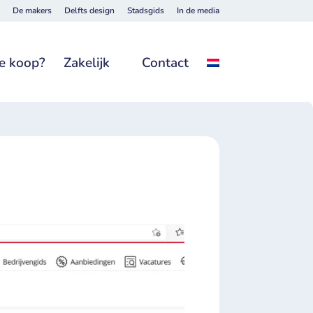
De makers
Delfts design
Stadsgids
In de media
e koop?
Zakelijk
Contact