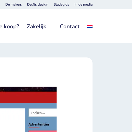
De makers
Delfts design
Stadsgids
In de media
e koop?
Zakelijk
Contact